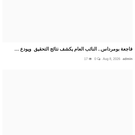
ة بومرداس.. النائب العام يكشف نتائج التحقيق ويودع ...
17
0
Aug 8, 2026
a