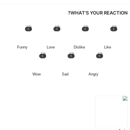
WHAT'S YOUR REACTI
0
0
0
0
Funny
Love
Dislike
Like
0
0
0
Wow
Sad
Angry