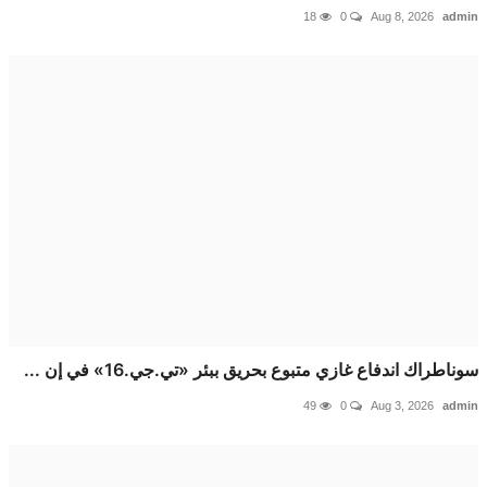
18
0
Aug 8, 2026
a
راك اندفاع غازي متبوع بحريق ببئر «تي.جي.16» في إن ...
49
0
Aug 3, 2026
a