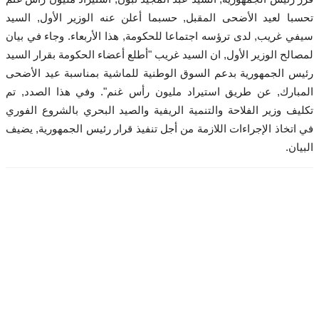
ا لعيد الأضحى المقبل, حسبما أعلن عنه الوزير الأول, السيد
أخبار الثقافة
 غريب, لدى ترؤسه اجتماعا للحكومة, هذا الأربعاء. وجاء في بيان
لح الوزير الأول, ان السيد غريب "أطلع أعضاء الحكومة بقرار السيد
عالم السيارات
 الجمهورية بدعم السوق الوطنية للماشية بمناسبة عيد الأضحى
النسخة الورقية PDF
ارك, عن طريق استيراد مليون رأس غنم". وفي هذا الصدد, تم
ف وزير الفلاحة والتنمية الريفية والصيد البحري بالشروع الفوري
فيديوهات آخر ساعة
تخاذ الإجراءات اللازمة من أجل تنفيذ قرار رئيس الجمهورية, يضيف
ن.