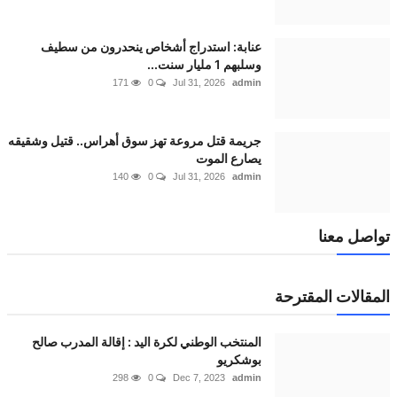
عنابة: استدراج أشخاص ينحدرون من سطيف
وسلبهم 1 مليار سنت...
171
0
Jul 31, 2026
admin
جريمة قتل مروعة تهز سوق أهراس.. قتيل وشقيقه
يصارع الموت
140
0
Jul 31, 2026
admin
ل معنا
الات المقترحة
المنتخب الوطني لكرة اليد : إقالة المدرب صالح
بوشكريو
298
0
Dec 7, 2023
admin