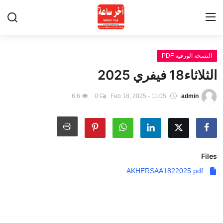
النسخة الورقية PDF
الرئيسية
الثلاثاء18 فيفري 2025
Contact
6.6
0
Feb 18, 2025 - 11:05
admin
أخبار الساعة
أخبار الحوادث
Files
مدن وقرى
AKHERSAA1822025.pdf
القيل و القال
فضاء العنابيين