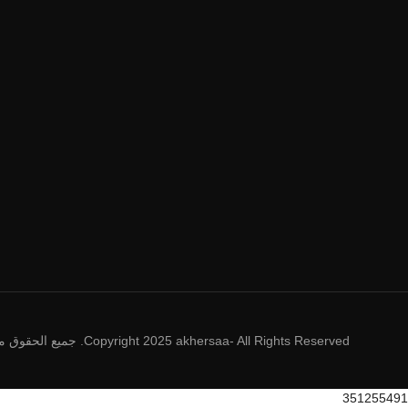
Copyright 2025 akhersaa- All Rights Reserved. جميع الحقوق محفوظة © 2025 أخر ساعة
351255491