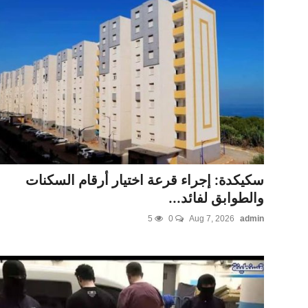
أخبار الرياضة
أخبار الثقافة
عالم السيارات
النسخة الورقية PDF
فيديوهات آخر ساعة
سكيكدة: إجراء قرعة اختيار أرقام السكنات
والطوابق لفائد...
5
0
Aug 7, 2026
admin