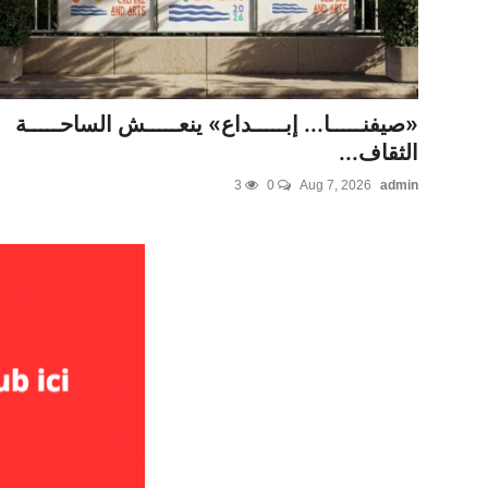
«صيفنـــــا... إبـــــداع» ينعـــــش الساحـــــة
الثقاف...
3
0
Aug 7, 2026
admin