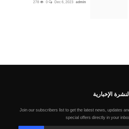
278
0
Dec 6, 2023
admin
لنشرة الإخبارية
Join our subscribers list to get the latest news, updates an
special offers directly in your inbo