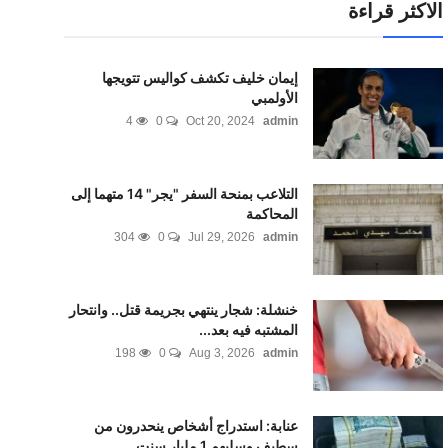
الاكثر قراءة
إيمان خليف تكشف كواليس تتويجها
الأولمبي
4
0
Oct 20, 2024
admin
التلاعب بمنحة السفر "يجر" 14 متهما إلى
المحاكمة
304
0
Jul 29, 2026
admin
خنشلة: شجار ينتهي بجريمة قتل.. وانتحار
المشتبه فيه بعد...
198
0
Aug 3, 2026
admin
عنابة: استدراج أشخاص ينحدرون من
سطيف وسلبهم 1 مليار سنت...