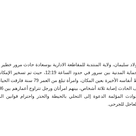
ة لقصيعات ببلدية أولاد سليمان، ولاية المنتدبة للمقاطعة الادارية بوسعادة حادث 
معتبرة.وحسب بيان لمصالح الحماية المدنية، تدخلت الوحدة ا
الحادث عن وفاة شخصين، يتعلق الأمر بـ رجل يبلغ
ادث المؤلمة الدعوة إلى التحلي بالحيطة والحذر واحترام قوانين ال
له الشفاء العاجل للجرحى.