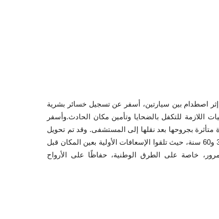
مرور خطير إثر اصطدام بين سيارتين، أسفر عن تسجيل خسائر بشرية
لثانوية للحماية المدنية ببن سرور في حدود الساعة 12:19، حيث تم تسخير الإمكانيات اللازمة للتكفل بالضحايا وتأمين مكان الحادث.وأسفر
 من العمر 34 سنة لفظ أنفاسه الأخيرة بعين المكان، وامرأة تبلغ من العمر 79 سنة فارقت الحياة متأثرة بجروحها بعد نقلها إلى المستشفى. وقد تم تحويل
جثماني الضحيتين إلى مصلحة حفظ الجثث بمستشفى بن سرور.كما خلّف الحادث إصابة ثلاثة أشخاص، بينهم امرأتان ورجل تتراوح أعمارهم بين 36 و60 سنة، حيث تلقوا الإسعافات الأولية بعين المكان قبل
مرور، خاصة على الطرق الوطنية، حفاظًا على الأرواح