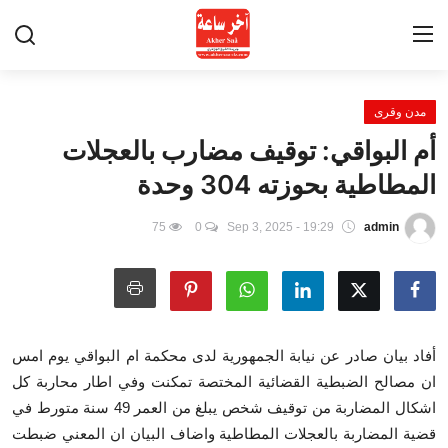
مدن وقرى
الرئيسية
أم البواقي: توقيف مضارب بالعجلات
Contact
المطاطية بحوزته 304 وحدة
أخبار الساعة
75
0
Sep 3, 2025 - 19:29
admin
أخبار الحوادث
مدن وقرى
أفاد بيان صادر عن نيابة الجمهورية لدى محكمة ام البواقي يوم امس
القيل و القال
ان مصالح الضبطية القضائية المختصة تمكنت وفي اطار محاربة كل
اشكال المضاربة من توقيف شخص يبلغ من العمر 49 سنة متورط في
فضاء العنابيين
قضية المضاربة بالعجلات المطاطية واضاف البيان ان المعني ضبطت