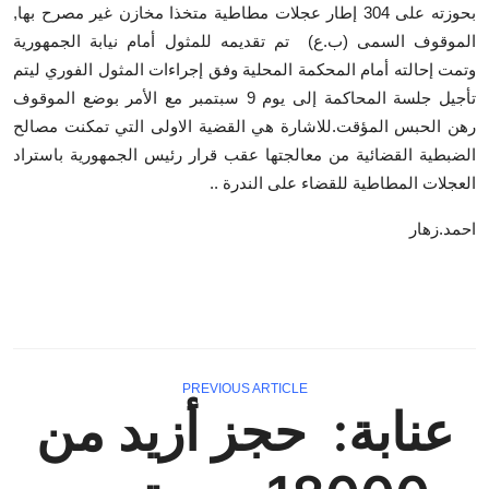
بحوزته على 304 إطار عجلات مطاطية متخذا مخازن غير مصرح بها,
أخبار الرياضة
الموقوف السمى (ب.ع) تم تقديمه للمثول أمام نيابة الجمهورية
وتمت إحالته أمام المحكمة المحلية وفق إجراءات المثول الفوري ليتم
أخبار الثقافة
تأجيل جلسة المحاكمة إلى يوم 9 سبتمبر مع الأمر بوضع الموقوف
رهن الحبس المؤقت.للاشارة هي القضية الاولى التي تمكنت مصالح
عالم السيارات
الضبطية القضائية من معالجتها عقب قرار رئيس الجمهورية باستراد
العجلات المطاطية للقضاء على الندرة ..
النسخة الورقية PDF
احمد.زهار
فيديوهات آخر ساعة
PREVIOUS ARTICLE
عنابة: حجز أزيد من