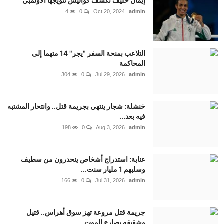
إيمان خليف تكشف كواليس تتويجها الأولمبي
4
0
Oct 20, 2024
admin
التلاعب بمنحة السفر "يجر" 14 متهما إلى
المحاكمة
304
0
Jul 29, 2026
admin
خنشلة: شجار ينتهي بجريمة قتل.. وانتحار المشتبه
فيه بعد...
198
0
Aug 3, 2026
admin
عنابة: استدراج أشخاص ينحدرون من سطيف
وسلبهم 1 مليار سنت...
166
0
Jul 31, 2026
admin
جريمة قتل مروعة تهز سوق أهراس.. قتيل
وشقيقه يصارع الموت