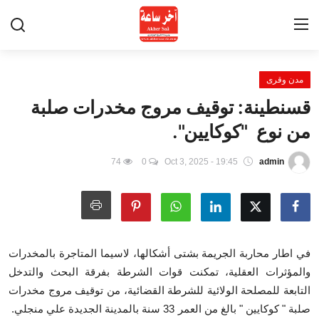
مدن وقرى
الرئيسية
قسنطينة: توقيف مروج مخدرات صلبة
Contact
من نوع "كوكايين".
أخبار الساعة
74
0
Oct 3, 2025 - 19:45
admin
أخبار الحوادث
مدن وقرى
في اطار محاربة الجريمة بشتى أشكالها، لاسيما المتاجرة بالمخدرات
القيل و القال
والمؤثرات العقلية، تمكنت قوات الشرطة بفرقة البحث والتدخل
التابعة للمصلحة الولائية للشرطة القضائية، من توقيف مروج مخدرات
فضاء العنابيين
صلبة " كوكايين " بالغ من العمر 33 سنة بالمدينة الجديدة علي منجلي.