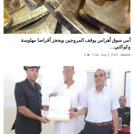
أمن سوق أهراس يوقف المروجين ويحجز أقراصا مهلوسة
وكوكايي...
8
0
Aug 4, 2026
admin