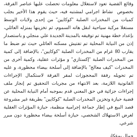
وقائع القضية تعود لاستغلال معلومات تحصلت عليها عناصر الفرقة،
أخبار الرياضة
بخصوص نشاط اجرامي لمشتبه فيه، حيث يقوم هذا الأخير بجلب
كميات من المخدرات الصلبة "كوكايين" من إحدى ولايات الوسط
أخبار الثقافة
مستغلا مركبة سياحية لنقل هاته السموم، ثم تخزينها بمنزله العائلي،
بإعداد خطة مهنية تم توقيفه بالمدينة الجديدة علي منجلي و باستصدار
عالم السيارات
إذن من النيابة المحلية تم تفتيش مسكنه العائلي حيث تم ضبط ما
يقارب 80 غرام من المخدرات الصلبة "كوكايين"، بالإضافة إلى كمية
النسخة الورقية PDF
من المخدرات الصلبة "إكستازي" و مؤثرات عقلية، وكمية أخرى من
فيديوهات آخر ساعة
المخدرات "كيف معالج" بالإضافة إلى أسلحة بيضاء محظورة، و عليه
تم تحويله رفقة المحجوزات لمقر الفرقة لاستكمال الإجراءات
القانونية اللازمة، بعد الانتهاء من مجريات التحقيق تم إنجاز ملف
إجراءات جزائية في حق المعني قدم بموجبه أمام النيابة المحلية عن
قضية حيازة وتخزين المخدرات الصلبة "كوكايين" بطريقة غير مشروعة
قصد البيع في إطار جماعة إجرامية منظمة، حيازة المؤثرات العقلية
لغرض الاستهلاك الشخصي، حيازة أسلحة بيضاء محظورة دون مبرر
شرعي.
جمال بوعكاز